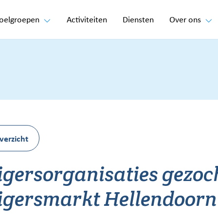
oelgroepen
Activiteiten
Diensten
Over ons
verzicht
ligersorganisaties gezoc
ligersmarkt Hellendoorn