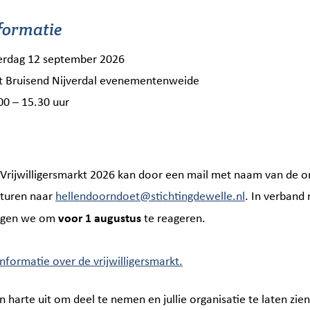
formatie
g 12 september 2026
uisend Nijverdal evenementenweide
 15.30 uur
rijwilligersmarkt 2026 kan door een mail met naam van de or
(opent in ni
sturen naar
hellendoorndoet@stichtingdewelle.nl
. In verband
voor 1 augustus
ragen we om
te reageren.
informatie over de vrijwilligersmarkt.
n harte uit om deel te nemen en jullie organisatie te laten zien