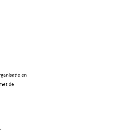
ganisatie en
euw tabblad)
 met de
.