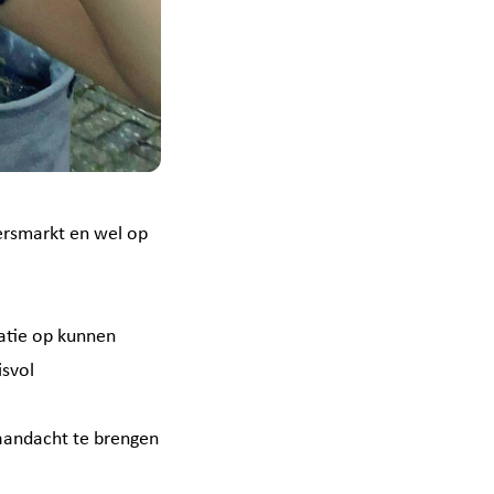
gersmarkt en wel op
atie op kunnen
svol
 aandacht te brengen